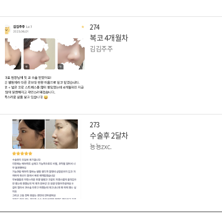
274
복코 4개월차
김김주주
273
수술후 2달차
뇽뇽zxc.