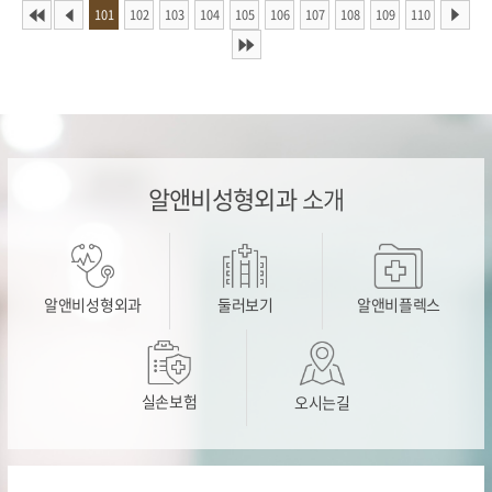
101
102
103
104
105
106
107
108
109
110
알앤비성형외과
소개
알앤비성형외과
둘러보기
알앤비플렉스
실손보험
오시는길