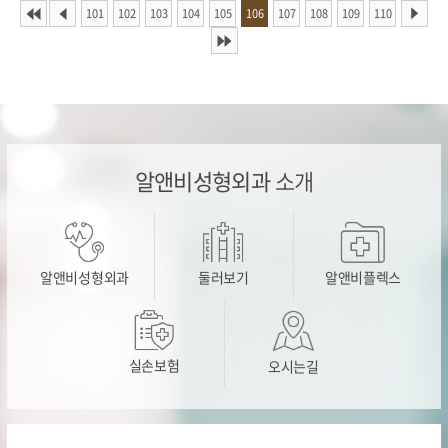
101
102
103
104
105
106
107
108
109
110
알앤비성형외과
소개
알앤비성형외과
둘러보기
알앤비플렉스
실손보험
오시는길