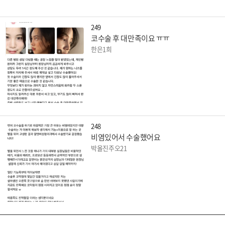
249
코수술 후 대만족이요 ㅠㅠ
한은1희
248
비염있어서 수술했어요
박올진주오21